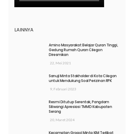
LAINNYA
Amino Masyarakat Belajar Quran Tinggi,
Gedung Rumah Quran Cilegon
Diresmikan
22, Mei 2021
Sanuji Minta Stakholder di Kota Cilegon
untuk Mendukung Soal Perizinan RPK
9, Februari 2023
Resmi Ditutup Serentak, Pangdam
Siliwangi Apresiasi TMMD Kabupaten
Serang
20, Maret 2024
Kecamatan Grogol Minta KIM Terlibat