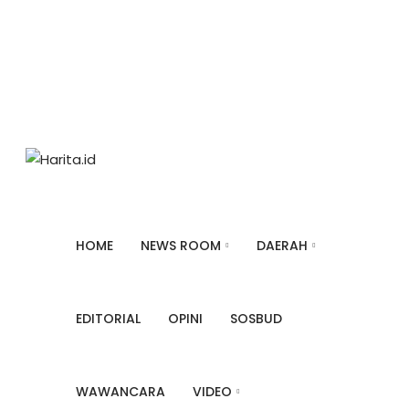
Senin, Agustus 10, 2026
About
Redaksi
Privacy Police
Pedoman Siber
Informasi Kontak
Iklan
HOME
NEWS ROOM
DAERAH
EDITORIAL
OPINI
SOSBUD
WAWANCARA
VIDEO