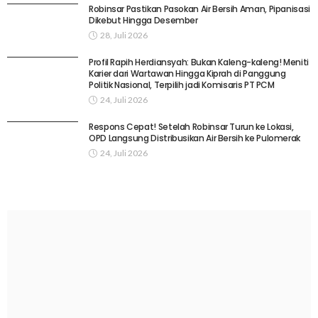
Robinsar Pastikan Pasokan Air Bersih Aman, Pipanisasi
Dikebut Hingga Desember
28, Juli 2026
Profil Rapih Herdiansyah: Bukan Kaleng-kaleng! Meniti
Karier dari Wartawan Hingga Kiprah di Panggung
Politik Nasional, Terpilih jadi Komisaris PT PCM
24, Juli 2026
Respons Cepat! Setelah Robinsar Turun ke Lokasi,
OPD Langsung Distribusikan Air Bersih ke Pulomerak
24, Juli 2026