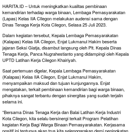
HARITA.ID – Untuk meningkatkan kualitas pembinaan
kemandirian terhadap warga binaan, Lembaga Pemasyarakatan
(Lapas) Kelas IIA CIlegon melakukan audensi sama dengan
Dinas Tenaga Kerja Kota Cilegon, Selasa 25 Juli 2023.
Dalam kegiatan tersebut, Kepala Lembaga Pemasyarakatan
(Kalapas) Kelas IIA Cilegon, Enjat Lukmanul Hakim beserta
jajaran Seksi Giatja, disambut langsung oleh Plt. Kepala Dinas
Tenaga Kerja, Panca Nugrahestianto yang didampingi oleh Kepala
UPTD Latihan Kerja Cilegon Khairiyah.
Saat pertemuan digelar, Kepala Lembaga Pemasyarakatan
(Kalapas) Kelas IIA Cilegon, Enjat Lukmanul Hakim,
menyampaikan maksud dan tujuan kunjungannya. Enjat
mengatakan, terkait pembinaan kemandirian bagi warga binaan,
pihaknya sangat terbantu dengan sinergitas yang sudah terjalin
selama ini.
“Bersama Dinas Tenaga Kerja dan Balai Latihan Kerja Industri
Kota Cilegon, kita selalu bersinergi terkait Program Pelatihan
kegiatan Kerja Bagi Warga Binaan Pemasyarakatan. Kerjasama
positif ini tentunya akan trus kita selenggarakan demi peningkatan