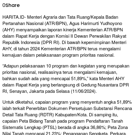
0
Share
HARITA.ID- Menteri Agraria dan Tata Ruang/Kepala Badan
Pertanahan Nasional (ATR/BPN), Agus Harimurti Yudhoyono
(AHY) menyampaikan laporan kinerja Kementerian ATR/BPN
dalam Rapat Kerja dengan Komisi II Dewan Perwakilan Rakyat
Republik Indonesia (DPR RI). Di bawah kepemimpinan Menteri
AHY, di tahun 2024 Kementerian ATR/BPN terus mengalami
kemajuan dalam pelaksanaan program prioritas nasional.
“Adapun pelaksanaan 10 program dan kegiatan yang merupakan
prioritas nasional, realisasinya terus mengalami kemajuan,
bahkan sudah ada yang mencapai 51,89%,” kata Menteri AHY
dalam Rapat Kerja yang berlangsung di Gedung Nusantara DPR
RI, Senayan, Jakarta pada Selasa (11/06/2024).
Untuk diketahui, capaian program yang menyentuh angka 51,89%
ialah terkait Penerbitan Dokumen Persetujuan Substansi Rencana
Detail Tata Ruang (RDTR) Kabupaten/Kota. Di samping itu,
capaian Peta Bidang Tanah pada program Pendaftaran Tanah
Sistematis Lengkap (PTSL) berada di angka 36,86%; Peta Zona
Nilai Tanah mencapai 21,23%; Penanganan Sengketa, Perkara,