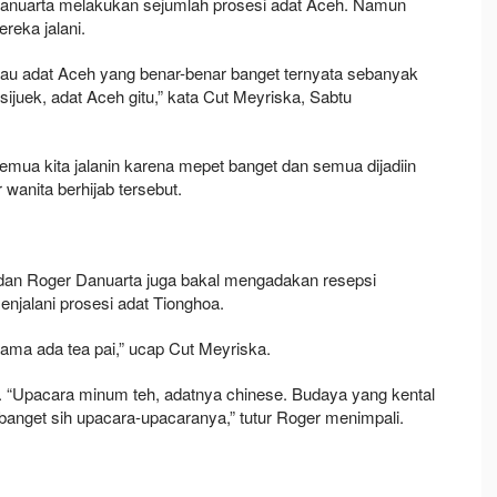
anuarta melakukan sejumlah prosesi adat Aceh. Namun
reka jalani.
lau adat Aceh yang benar-benar banget ternyata sebanyak
juek, adat Aceh gitu,” kata Cut Meyriska, Sabtu
emua kita jalanin karena mepet banget dan semua dijadiin
r wanita berhijab tersebut.
dan Roger Danuarta juga bakal mengadakan resepsi
njalani prosesi adat Tionghoa.
sama ada tea pai,” ucap Cut Meyriska.
. “Upacara minum teh, adatnya chinese. Budaya yang kental
 banget sih upacara-upacaranya,” tutur Roger menimpali.