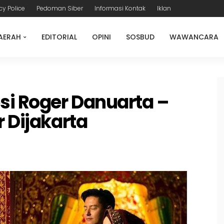
cy Police
Pedoman Siber
Informasi Kontak
Iklan
AERAH
EDITORIAL
OPINI
SOSBUD
WAWANCARA
i Roger Danuarta –
r Dijakarta