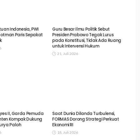
tuan Indonesia, PWI
Guru Besar Ilmu Politik Sebut
otman Paris Sepakat
Presiden Prabowo Tegak Lurus
k
pada Konstitusi, Tidak Ada Ruang
untuk Intervensi Hukum
6
21, Juli 2026
res II, Garda Pemuda
Saat Dunia Dilanda Turbulensi,
nten Kompak Dukung
FORMAS Dorong Strategi Perkuat
urya Paloh
Ekonomi RI
6
18, Juli 2026