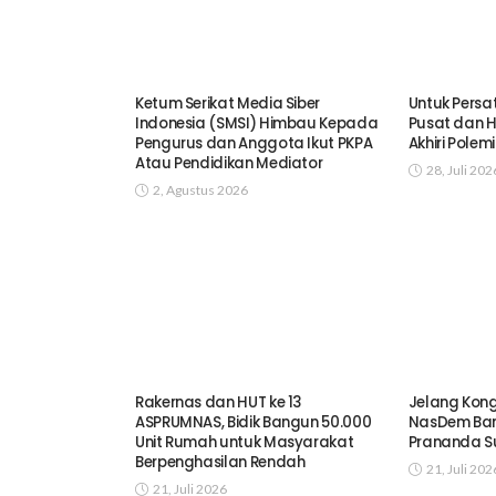
Ketum Serikat Media Siber
Untuk Persa
Indonesia (SMSI) Himbau Kepada
Pusat dan H
Pengurus dan Anggota Ikut PKPA
Akhiri Polemi
Atau Pendidikan Mediator
28, Juli 202
2, Agustus 2026
Rakernas dan HUT ke 13
Jelang Kong
ASPRUMNAS, Bidik Bangun 50.000
NasDem Ba
Unit Rumah untuk Masyarakat
Prananda S
Berpenghasilan Rendah
21, Juli 202
21, Juli 2026