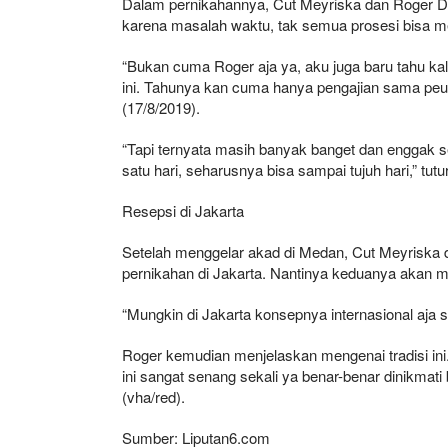
Dalam pernikahannya, Cut Meyriska dan Roger D
karena masalah waktu, tak semua prosesi bisa me
“Bukan cuma Roger aja ya, aku juga baru tahu ka
ini. Tahunya kan cuma hanya pengajian sama peusi
(17/8/2019).
“Tapi ternyata masih banyak banget dan enggak s
satu hari, seharusnya bisa sampai tujuh hari,” tutu
Resepsi di Jakarta
Setelah menggelar akad di Medan, Cut Meyriska 
pernikahan di Jakarta. Nantinya keduanya akan me
“Mungkin di Jakarta konsepnya internasional aja 
Roger kemudian menjelaskan mengenai tradisi ini
ini sangat senang sekali ya benar-benar dinikmati
(vha/red).
Sumber: Liputan6.com