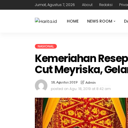
Jumat, Agustus 7, 2026
About
Redaksi
Priva
HOME
NEWS ROOM
D
NASIONAL
Kemeriahan Reseps
Cut Meyriska, Gela
18, Agustus 2019
Admin
posted on
Agu. 18, 2019 at 8:42 am