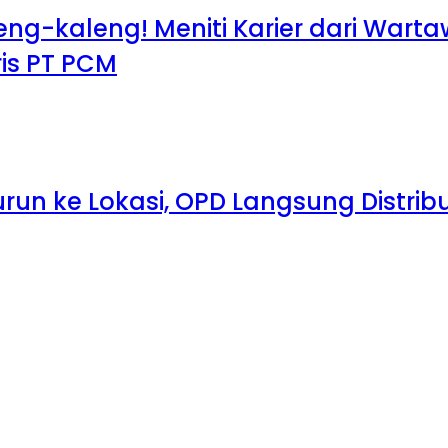
leng-kaleng! Meniti Karier dari War
aris PT PCM
run ke Lokasi, OPD Langsung Distribu