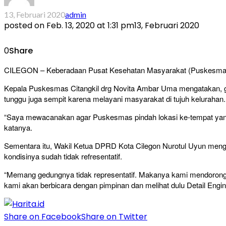
13, Februari 2020
admin
posted on
Feb. 13, 2020 at 1:31 pm
13, Februari 2020
0
Share
CILEGON – Keberadaan Pusat Kesehatan Masyarakat (Puskesmas) Cita
Kepala Puskesmas Citangkil drg Novita Ambar Uma mengatakan, ged
tunggu juga sempit karena melayani masyarakat di tujuh kelurahan.
“Saya mewacanakan agar Puskesmas pindah lokasi ke-tempat yang re
katanya.
Sementara itu, Wakil Ketua DPRD Kota Cilegon Nurotul Uyun meng
kondisinya sudah tidak refresentatif.
“Memang gedungnya tidak representatif. Makanya kami mendorong ke
kami akan berbicara dengan pimpinan dan melihat dulu Detail Engi
Share on Facebook
Share on Twitter