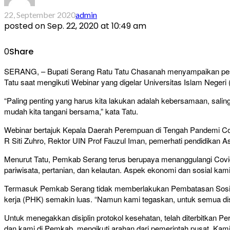
22, September 2020
admin
posted on
Sep. 22, 2020 at 10:49 am
0
Share
SERANG, – Bupati Serang Ratu Tatu Chasanah menyampaikan pesan
Tatu saat mengikuti Webinar yang digelar Universitas Islam Negeri
“Paling penting yang harus kita lakukan adalah kebersamaan, salin
mudah kita tangani bersama,” kata Tatu.
Webinar bertajuk Kepala Daerah Perempuan di Tengah Pandemi Covid
R Siti Zuhro, Rektor UIN Prof Fauzul Iman, pemerhati pendidikan A
Menurut Tatu, Pemkab Serang terus berupaya menanggulangi Covid
pariwisata, pertanian, dan kelautan. Aspek ekonomi dan sosial ka
Termasuk Pemkab Serang tidak memberlakukan Pembatasan Sosial
kerja (PHK) semakin luas. “Namun kami tegaskan, untuk semua disip
Untuk menegakkan disiplin protokol kesehatan, telah diterbitkan
dan kami di Pemkab, mengikuti arahan dari pemerintah pusat. Kam