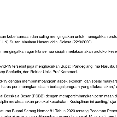
 kebersamaan dan saling mengingatkan untuk menegakkan protokol
 (UIN) Sultan Maulana Hasanuddin, Selasa (22/9/2020).
g mengingatkan agar kita semua disiplin melaksanakan protokol kese
-19 tersebut juga menghadirkan Bupati Pandeglang Irna Narulita, Bu
sep Saefudin, dan Rektor Unila Prof Karomani.
-19 dengan mempertimbangkan aspek ekonomi dan sosial masyarakat.
mi harus pertimbangkan dalam berbagai program yang dilaksanakan,” 
 Berskala Besar (PSBB) dengan mempertimbangkan permintaan dari
lin melaksanakan protokol kesehatan. Kedisplinan ini penting,” ujar
 Peraturan Bupati Serang Nomor 81 Tahun 2020 tentang Pedoman Pen
i melakukan apa yang ditugaskan pemerintah pusat. Mulai dari memb