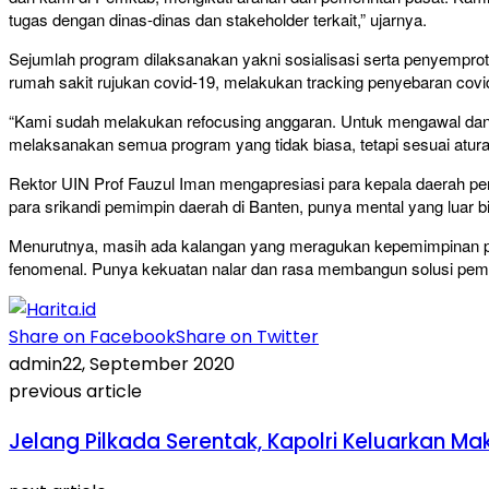
tugas dengan dinas-dinas dan stakeholder terkait,” ujarnya.
Sejumlah program dilaksanakan yakni sosialisasi serta penyempro
rumah sakit rujukan covid-19, melakukan tracking penyebaran covid
“Kami sudah melakukan refocusing anggaran. Untuk mengawal dan
melaksanakan semua program yang tidak biasa, tetapi sesuai aturan
Rektor UIN Prof Fauzul Iman mengapresiasi para kepala daerah 
para srikandi pemimpin daerah di Banten, punya mental yang luar bi
Menurutnya, masih ada kalangan yang meragukan kepemimpinan p
fenomenal. Punya kekuatan nalar dan rasa membangun solusi peme
Share on Facebook
Share on Twitter
admin
22, September 2020
previous article
Jelang Pilkada Serentak, Kapolri Keluarkan 