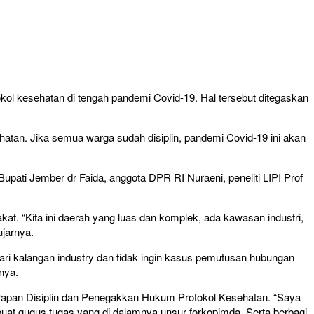
 kesehatan di tengah pandemi Covid-19. Hal tersebut ditegaskan
hatan. Jika semua warga sudah disiplin, pandemi Covid-19 ini akan
pati Jember dr Faida, anggota DPR RI Nuraeni, peneliti LIPI Prof
 “Kita ini daerah yang luas dan komplek, ada kawasan industri,
ujarnya.
 kalangan industry dan tidak ingin kasus pemutusan hubungan
nya.
erapan Disiplin dan Penegakkan Hukum Protokol Kesehatan. “Saya
uat gugus tugas yang di dalamnya unsur forkopimda. Serta berbagi