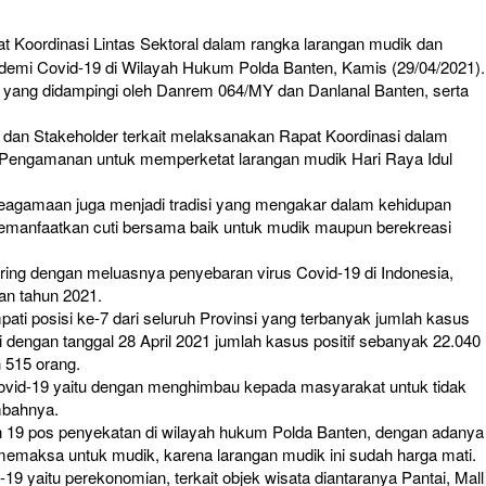
Koordinasi Lintas Sektoral dalam rangka larangan mudik dan
demi Covid-19 di Wilayah Hukum Polda Banten, Kamis (29/04/2021).
i yang didampingi oleh Danrem 064/MY dan Danlanal Banten, serta
, dan Stakeholder terkait melaksanakan Rapat Koordinasi dalam
Pengamanan untuk memperketat larangan mudik Hari Raya Idul
keagamaan juga menjadi tradisi yang mengakar dalam kehidupan
emanfaatkan cuti bersama baik untuk mudik maupun berekreasi
ring dengan meluasnya penyebaran virus Covid-19 di Indonesia,
an tahun 2021.
ti posisi ke-7 dari seluruh Provinsi yang terbanyak jumlah kasus
 dengan tanggal 28 April 2021 jumlah kasus positif sebanyak 22.040
 515 orang.
Covid-19 yaitu dengan menghimbau kepada masyarakat untuk tidak
mbahnya.
an 19 pos penyekatan di wilayah hukum Polda Banten, dengan adanya
emaksa untuk mudik, karena larangan mudik ini sudah harga mati.
yaitu perekonomian, terkait objek wisata diantaranya Pantai, Mall