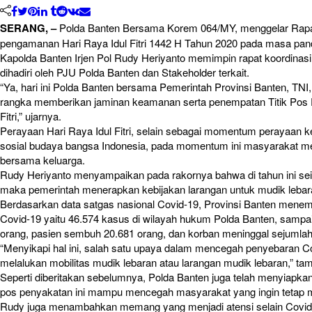
SERANG, –
Polda Banten Bersama Korem 064/MY, menggelar Rapat 
pengamanan Hari Raya Idul Fitri 1442 H Tahun 2020 pada masa pan
Kapolda Banten Irjen Pol Rudy Heriyanto memimpin rapat koordinas
dihadiri oleh PJU Polda Banten dan Stakeholder terkait.
“Ya, hari ini Polda Banten bersama Pemerintah Provinsi Banten, TNI
rangka memberikan jaminan keamanan serta penempatan Titik Pos 
Fitri,” ujarnya.
Perayaan Hari Raya Idul Fitri, selain sebagai momentum perayaan 
sosial budaya bangsa Indonesia, pada momentum ini masyarakat m
bersama keluarga.
Rudy Heriyanto menyampaikan pada rakornya bahwa di tahun ini sei
maka pemerintah menerapkan kebijakan larangan untuk mudik lebar
Berdasarkan data satgas nasional Covid-19, Provinsi Banten menempa
Covid-19 yaitu 46.574 kasus di wilayah hukum Polda Banten, sampai
orang, pasien sembuh 20.681 orang, dan korban meninggal sejumlah
“Menyikapi hal ini, salah satu upaya dalam mencegah penyebaran 
melalukan mobilitas mudik lebaran atau larangan mudik lebaran,” ta
Seperti diberitakan sebelumnya, Polda Banten juga telah menyiapk
pos penyakatan ini mampu mencegah masyarakat yang ingin tetap m
Rudy juga menambahkan memang yang menjadi atensi selain Covid-19 