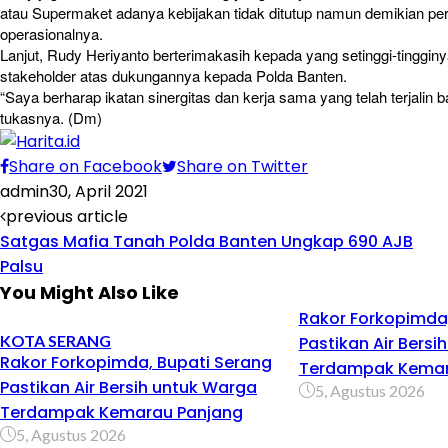
atau Supermaket adanya kebijakan tidak ditutup namun demikian pe
operasionalnya.
Lanjut, Rudy Heriyanto berterimakasih kepada yang setinggi-tingginy
stakeholder atas dukungannya kepada Polda Banten.
“Saya berharap ikatan sinergitas dan kerja sama yang telah terjalin b
tukasnya. (Dm)
Share on Facebook
Share on Twitter
admin
30, April 2021
previous article
Satgas Mafia Tanah Polda Banten Ungkap 690 AJB
Palsu
You Might Also Like
Rakor Forkopimda,
KOTA SERANG
Pastikan Air Bersi
Rakor Forkopimda, Bupati Serang
Terdampak Kemar
Pastikan Air Bersih untuk Warga
5, Agustus 2026
Terdampak Kemarau Panjang
5, Agustus 2026