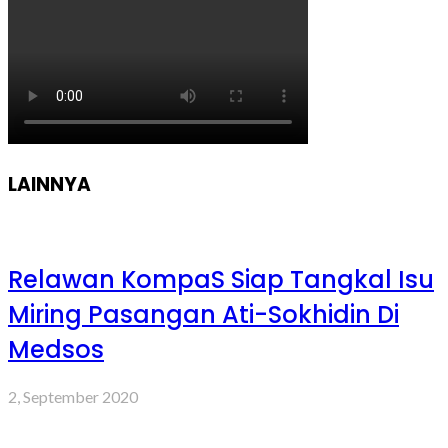
LAINNYA
Relawan KompaS Siap Tangkal Isu
Miring Pasangan Ati-Sokhidin Di
Medsos
2, September 2020