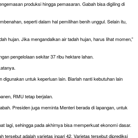
engemasan produksi hingga pemasaran. Gabah bisa digiling di
benahan, seperti dalam hal pemilihan benih unggul. Selain itu,
adah hujan. Jika mengandalkan air tadah hujan, harus lihat momen,”
gan pengelolaan sekitar 37 ribu hektare lahan.
katanya.
digunakan untuk keperluan lain. Biarlah nanti kebutuhan lain
panen, RMU tetap berjalan.
bah. Presiden juga meminta Menteri berada di lapangan, untuk
at lagi, sehingga pada akhirnya bisa memperkuat ekonomi dasar.
tersebut adalah varietas inpari 42. Varietas tersebut diprediksi