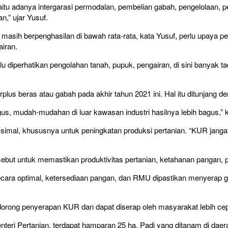
itu adanya intergarasi permodalan, pembelian gabah, pengelolaan, p
,” ujar Yusuf.
asih berpenghasilan di bawah rata-rata, kata Yusuf, perlu upaya pem
iran.
lu diperhatikan pengolahan tanah, pupuk, pengairan, di sini banyak t
s beras atau gabah pada akhir tahun 2021 ini. Hal itu ditunjang den
agus, mudah-mudahan di luar kawasan industri hasilnya lebih bagus,” 
imal, khususnya untuk peningkatan produksi pertanian. “KUR jangan 
ebut untuk memastikan produktivitas pertanian, ketahanan pangan, 
cara optimal, ketersediaan pangan, dan RMU dipastikan menyerap ga
ndorong penyerapan KUR dan dapat diserap oleh masyarakat lebih cep
teri Pertanian, terdapat hamparan 25 ha. Padi yang ditanam di daerah 