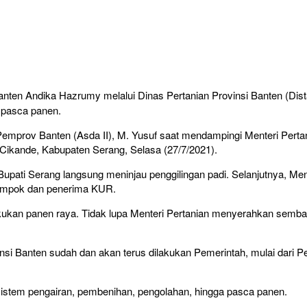
nten Andika Hazrumy melalui Dinas Pertanian Provinsi Banten (Dis
 pasca panen.
mprov Banten (Asda II), M. Yusuf saat mendampingi Menteri Pertan
ikande, Kabupaten Serang, Selasa (27/7/2021).
l Bupati Serang langsung meninjau penggilingan padi. Selanjutnya, 
elompok dan penerima KUR.
kukan panen raya. Tidak lupa Menteri Pertanian menyerahkan semb
insi Banten sudah dan akan terus dilakukan Pemerintah, mulai dari 
 sistem pengairan, pembenihan, pengolahan, hingga pasca panen.