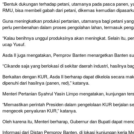
“Bentuk dukungan terhadap petani, utamanya pada pasca panen, ya
RMU, bisa membeli gabah dari petani, dikemas kemudian dipasarkan
Guna meningkatkan produksi pertanian, utamanya bagi petani yang m
perlu pembenahan dalam proses pengolahan lahan, termasuk penga
“Kalau benihnya unggul produksinya akan meningkat. Selain itu, per
ucap Yusuf.
Asda II juga mengatakan, Pemprov Banten menargetkan Banten surplu
“Cikande saja yang berlokasi di sekitar daerah industri, hasilnya b
Berkaitan dengan KUR, Asda II berharap dapat dikelola secara maks
dipenuhi dari hasilnya (panen, red),” katanya.
Menteri Pertanian Syahrul Yasin Limpo mengatakan, kunjungan ters
“Memastikan perintah Presiden dalam pengelolaan KUR berjalan se
mengecek penyaluran KUR,” katanya.
Oleh karena itu, Menteri berharap, Gubernur dan Bupati dapat me
Informasi dari Distan Pemprov Banten, di lokasi kunjungan kerja Men