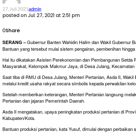
27, Juli 2021
admin
posted on
Jul. 27, 2021 at 2:51 pm
0
Share
SERANG –
Gubernur Banten Wahidin Halim dan Wakil Gubernur Ba
Bantuan yang tersebut mulai sistem pengairan, pembenihan hingga
Hal itu dikatakan Asisten Perekonomian dan Pembangunan Setda Pe
Masyarakat, Kelompok Makmur Jaya, di Desa Julang, Kecamatan C
Saat tiba di RMU di Desa Julang, Menteri Pertanian, Asda II, Waki
melalui kredit usaha rakyat secara simbolis kepada perwakilan k
Setelah memberikan keterangan, Menteri Pertanian langsung mela
Pertanian dan jajaran Pemerintah Daerah.
Asda II mengatakan, upaya peningkatan produksi pertanian di Prov
Kabupaten/Kota.
Bantuan produksi pertanian, kata Yusuf, dimulai dengan perbaikan