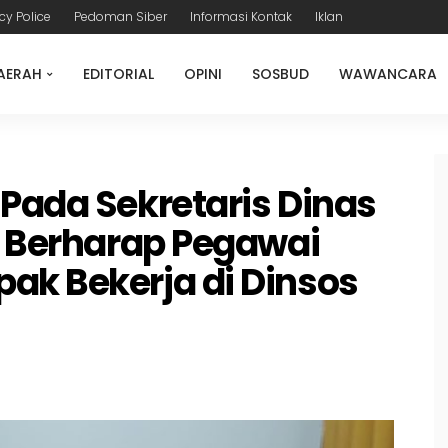
cy Police
Pedoman Siber
Informasi Kontak
Iklan
AERAH
EDITORIAL
OPINI
SOSBUD
WAWANCARA
Pada Sekretaris Dinas
d Berharap Pegawai
ak Bekerja di Dinsos