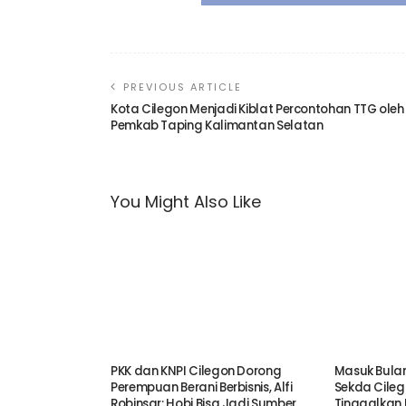
PREVIOUS ARTICLE
Kota Cilegon Menjadi Kiblat Percontohan TTG oleh
Pemkab Taping Kalimantan Selatan
You Might Also Like
PKK dan KNPI Cilegon Dorong
Masuk Bulan
Perempuan Berani Berbisnis, Alfi
Sekda Cileg
Robinsar: Hobi Bisa Jadi Sumber
Tinggalkan