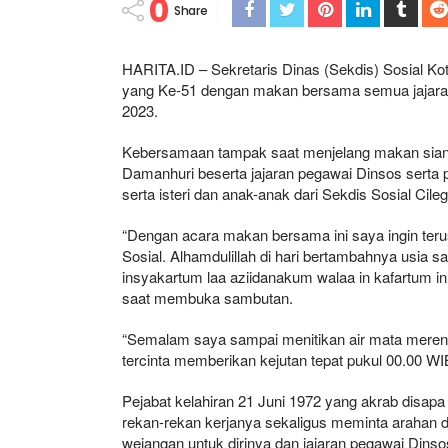
0
Share
HARITA.ID – Sekretaris Dinas (Sekdis) Sosial K
yang Ke-51 dengan makan bersama semua jajaran
2023.
Kebersamaan tampak saat menjelang makan siang 
Damanhuri beserta jajaran pegawai Dinsos serta p
serta isteri dan anak-anak dari Sekdis Sosial Cile
“Dengan acara makan bersama ini saya ingin te
Sosial. Alhamdulillah di hari bertambahnya usia sa
insyakartum laa aziidanakum walaa in kafartum inn
saat membuka sambutan.
“Semalam saya sampai menitikan air mata merenu
tercinta memberikan kejutan tepat pukul 00.00 W
Pejabat kelahiran 21 Juni 1972 yang akrab disapa I
rekan-rekan kerjanya sekaligus meminta arahan 
wejangan untuk dirinya dan jajaran pegawai Dinso