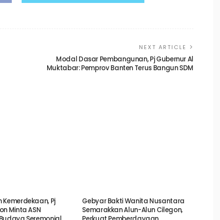
NEXT ARTICLE
Modal Dasar Pembangunan, Pj Gubernur Al
Muktabar: Pemprov Banten Terus Bangun SDM
 Kemerdekaan, Pj
Gebyar Bakti Wanita Nusantara
on Minta ASN
Semarakkan Alun-Alun Cilegon,
 Budaya Seremonial
Perkuat Pemberdayaan