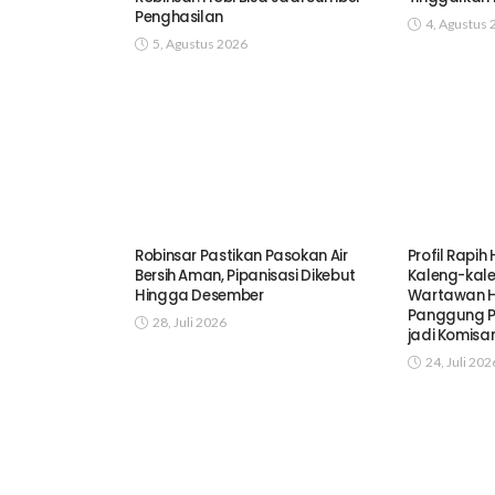
Penghasilan
4, Agustus 
5, Agustus 2026
Robinsar Pastikan Pasokan Air
Profil Rapih
Bersih Aman, Pipanisasi Dikebut
Kaleng-kalen
Hingga Desember
Wartawan Hi
Panggung Pol
28, Juli 2026
jadi Komisa
24, Juli 202