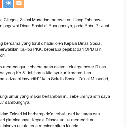
ota Cilegon, Zainal Musadad merayakan Ulang Tahunnya
 pegawai Dinas Sosial di Ruangannya, pada Rabu 21 Juni
bersama yang turut dihadiri oleh Kepala Dinas Sosial,
erwakilan Ibu-ibu PKK, beberapa pejabat dari OPD lain
gon.
rus membangun kebersamaan dalam keluarga besar Dinas
ya yang Ke-51 ini, harus kita syukuri karena; ‘Laa
a ‘adzaabi lasyadiid’,” kata Sekdis Sosial, Zainal Musadad,
ngi umur yang makin bertambah ini, sebelumnya istri saya
IB,” sambungnya.
dad Zaldad ini berharap do’a terbaik dari keluarga dan
dari pimpinannya, Kepala Dinsos untuk memberikan
s lainnya untuk terus meningkatkan kinerja.