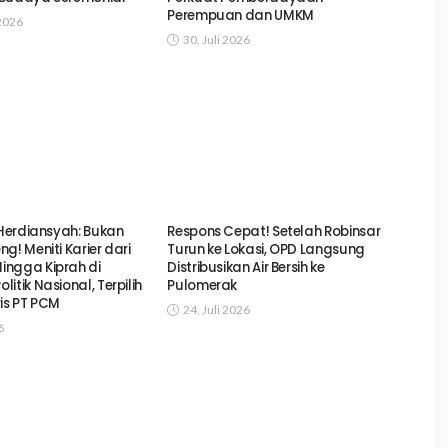
Perempuan dan UMKM
2026
30, Juli 2026
 Herdiansyah: Bukan
Respons Cepat! Setelah Robinsar
g! Meniti Karier dari
Turun ke Lokasi, OPD Langsung
ngga Kiprah di
Distribusikan Air Bersih ke
itik Nasional, Terpilih
Pulomerak
ris PT PCM
24, Juli 2026
6