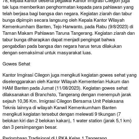
78, kepala kantor beserta pegawai Kantor Imigrasi Cilegon juga
tak lupa memberikan penghormatan kepada para pahlawan yang
telah berjasa bagi bangsa dan negara. Kegiatan ziarah dan tabur
bunga dipimpin secara langsung oleh Kepala Kantor Wilayah
Kemenkumham Banten, Tejo Harwanto, pada Rabu (9/8/2023) di
Taman Makam Pahlawan Taruna Tangerang. Kegiatan ziarah dan
tabur bunga diharapkan dapat menjadi pengingat bahwa
pengabdian pada bangsa dan negara harus terus dilakukan
dengan semaksimal untuk masyarakat luas.
Gowes Sehat
Kantor Imgirasi Cilegon juga mengikuti kegiatan gowes sehat yang
diselenggarakan oleh Kantor Wilayah Kementerian Hukum dan
HAM Banten pada Jumat (11/08/2023). Kegiatan gowes sehat
dilaksanakan di Branchsto, Tangerang dengan menempuh jarak
sejauh 10,36 Km. Imigrasi Cilegon Bersama Unit Pelaksana
Teknis lainnya di wilayah Kanwil Kemenkumham Banten
mengikuti kegiatan tersebut dengan melewati 9 tikungan (7
belokan kiri dan 2 belokan kakan), 1 water station (jarak 5,1 km)
dan 3 persimpangan besar.
Perlombaan Tradisional di LPKA Kelas 1 Tangerang