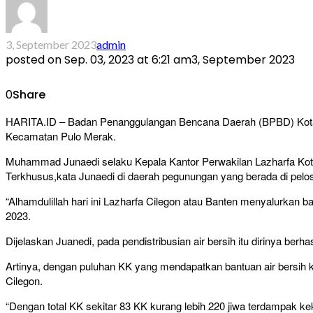
3, September 2023
admin
posted on
Sep. 03, 2023 at 6:21 am
3, September 2023
0
Share
HARITA.ID – Badan Penanggulangan Bencana Daerah (BPBD) Kota C
Kecamatan Pulo Merak.
Muhammad Junaedi selaku Kepala Kantor Perwakilan Lazharfa Kota 
Terkhusus,kata Junaedi di daerah pegunungan yang berada di pelos
“Alhamdulillah hari ini Lazharfa Cilegon atau Banten menyalurkan 
2023.
Dijelaskan Juanedi, pada pendistribusian air bersih itu dirinya b
Artinya, dengan puluhan KK yang mendapatkan bantuan air bersih 
Cilegon.
“Dengan total KK sekitar 83 KK kurang lebih 220 jiwa terdampak kek