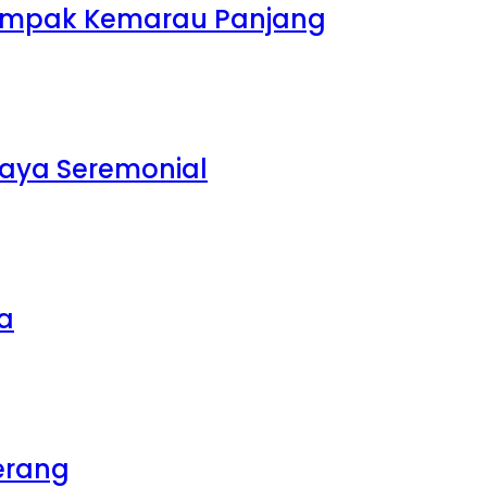
rdampak Kemarau Panjang
daya Seremonial
sa
erang