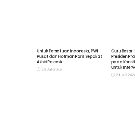
Untuk Persatuan Indonesia, PWI
Guru Besar I
Pusat dan Hotman Paris Sepakat
Presiden Pr
Akhiri Polemik
pada Konsti
untuk Inter
28, Juli 2026
21, Juli 202