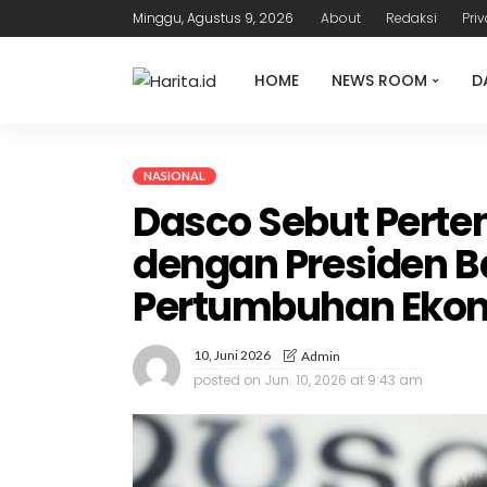
Minggu, Agustus 9, 2026
About
Redaksi
Pri
HOME
NEWS ROOM
D
NASIONAL
Dasco Sebut Perte
dengan Presiden B
Pertumbuhan Eko
10, Juni 2026
Admin
posted on
Jun. 10, 2026 at 9:43 am