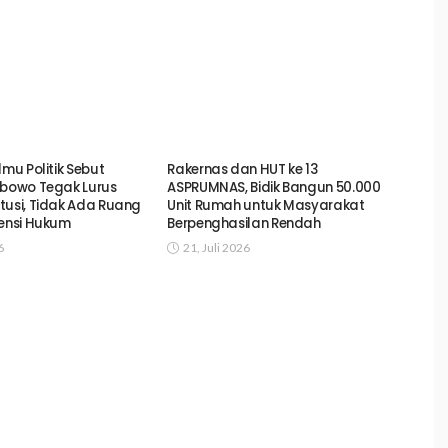
lmu Politik Sebut
Rakernas dan HUT ke 13
abowo Tegak Lurus
ASPRUMNAS, Bidik Bangun 50.000
tusi, Tidak Ada Ruang
Unit Rumah untuk Masyarakat
vensi Hukum
Berpenghasilan Rendah
6
21, Juli 2026