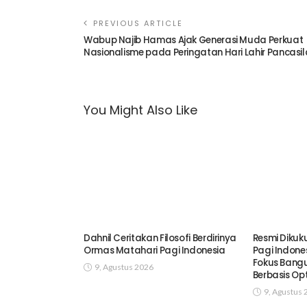
PREVIOUS ARTICLE
Wabup Najib Hamas Ajak Generasi Muda Perkuat
Nasionalisme pada Peringatan Hari Lahir Pancasil
You Might Also Like
Dahnil Ceritakan Filosofi Berdirinya
Resmi Dikuk
Ormas Matahari Pagi Indonesia
Pagi Indones
Fokus Bangu
9, Agustus 2026
Berbasis Op
9, Agustus 