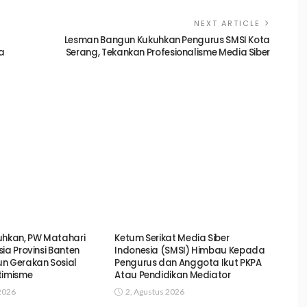
NEXT ARTICLE
Lesman Bangun Kukuhkan Pengurus SMSI Kota
a
Serang, Tekankan Profesionalisme Media Siber
uhkan, PW Matahari
Ketum Serikat Media Siber
ia Provinsi Banten
Indonesia (SMSI) Himbau Kepada
n Gerakan Sosial
Pengurus dan Anggota Ikut PKPA
timisme
Atau Pendidikan Mediator
2026
2, Agustus 2026