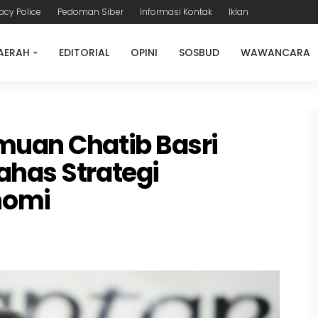
vacy Police
Pedoman Siber
Informasi Kontak
Iklan
AERAH
EDITORIAL
OPINI
SOSBUD
WAWANCARA
muan Chatib Basri
ahas Strategi
nomi