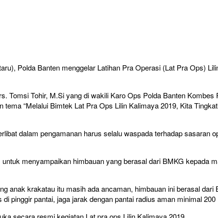
), Polda Banten menggelar Latihan Pra Operasi (Lat Pra Ops) Lil
Drs. Tomsi Tohir, M.Si yang di wakili Karo Ops Polda Banten Kombes 
an tema “Melalui Bimtek Lat Pra Ops Lilin Kalimaya 2019, Kita Ting
rlibat dalam pengamanan harus selalu waspada terhadap sasaran op
ps untuk menyampaikan himbauan yang berasal dari BMKG kepada ma
ng anak krakatau itu masih ada ancaman, himbauan ini berasal dar
pinggir pantai, jaga jarak dengan pantai radius aman minimal 200 m
secara resmi kegiatan Lat pra ops Lilin Kalimaya 2019.