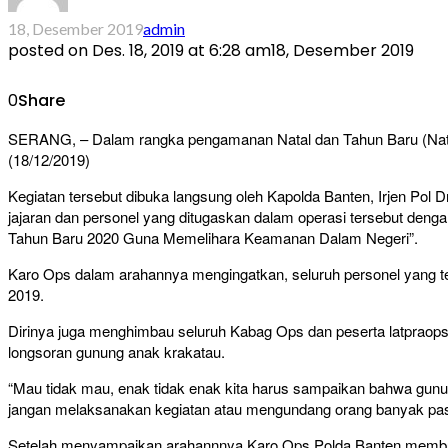
18, Desember 2019
admin
posted on
Des. 18, 2019 at 6:28 am
18, Desember 2019
0
Share
SERANG, – Dalam rangka pengamanan Natal dan Tahun Baru (Nataru
(18/12/2019)
Kegiatan tersebut dibuka langsung oleh Kapolda Banten, Irjen Pol 
jajaran dan personel yang ditugaskan dalam operasi tersebut deng
Tahun Baru 2020 Guna Memelihara Keamanan Dalam Negeri”.
Karo Ops dalam arahannya mengingatkan, seluruh personel yang te
2019.
Dirinya juga menghimbau seluruh Kabag Ops dan peserta latprao
longsoran gunung anak krakatau.
“Mau tidak mau, enak tidak enak kita harus sampaikan bahwa gunu
jangan melaksanakan kegiatan atau mengundang orang banyak pas di 
Setelah menyampaikan arahannnya Karo Ops Polda Banten membuka 