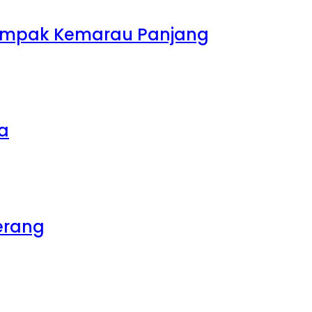
rdampak Kemarau Panjang
sa
erang