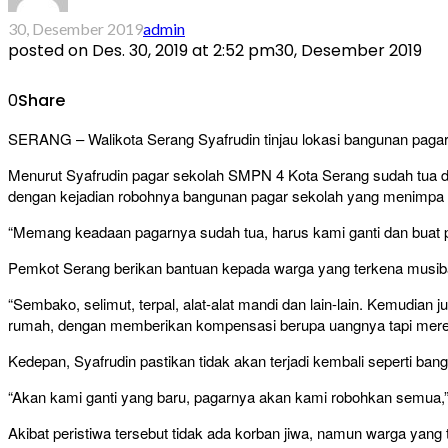
30, Desember 2019
admin
posted on
Des. 30, 2019 at 2:52 pm
30, Desember 2019
0
Share
SERANG – Walikota Serang Syafrudin tinjau lokasi bangunan pagar
Menurut Syafrudin pagar sekolah SMPN 4 Kota Serang sudah tua 
dengan kejadian robohnya bangunan pagar sekolah yang menimpa
“Memang keadaan pagarnya sudah tua, harus kami ganti dan buat p
Pemkot Serang berikan bantuan kepada warga yang terkena musiba
“Sembako, selimut, terpal, alat-alat mandi dan lain-lain. Kemudi
rumah, dengan memberikan kompensasi berupa uangnya tapi mer
Kedepan, Syafrudin pastikan tidak akan terjadi kembali seperti ba
“Akan kami ganti yang baru, pagarnya akan kami robohkan semua,”
Akibat peristiwa tersebut tidak ada korban jiwa, namun warga yan