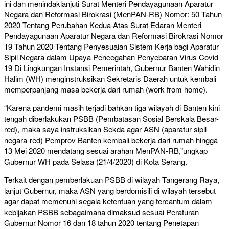
ini dan menindaklanjuti Surat Menteri Pendayagunaan Aparatur
Negara dan Reformasi Birokrasi (MenPAN-RB) Nomor: 50 Tahun
2020 Tentang Perubahan Kedua Atas Surat Edaran Menteri
Pendayagunaan Aparatur Negara dan Reformasi Birokrasi Nomor
19 Tahun 2020 Tentang Penyesuaian Sistem Kerja bagi Aparatur
Sipil Negara dalam Upaya Pencegahan Penyebaran Virus Covid-
19 Di Lingkungan Instansi Pemerintah, Gubernur Banten Wahidin
Halim (WH) menginstruksikan Sekretaris Daerah untuk kembali
memperpanjang masa bekerja dari rumah (work from home).
“Karena pandemi masih terjadi bahkan tiga wilayah di Banten kini
tengah diberlakukan PSBB (Pembatasan Sosial Berskala Besar-
red), maka saya instruksikan Sekda agar ASN (aparatur sipil
negara-red) Pemprov Banten kembali bekerja dari rumah hingga
13 Mei 2020 mendatang sesuai arahan MenPAN-RB,”ungkap
Gubernur WH pada Selasa (21/4/2020) di Kota Serang.
Terkait dengan pemberlakuan PSBB di wilayah Tangerang Raya,
lanjut Gubernur, maka ASN yang berdomisili di wilayah tersebut
agar dapat memenuhi segala ketentuan yang tercantum dalam
kebijakan PSBB sebagaimana dimaksud sesuai Peraturan
Gubernur Nomor 16 dan 18 tahun 2020 tentang Penetapan