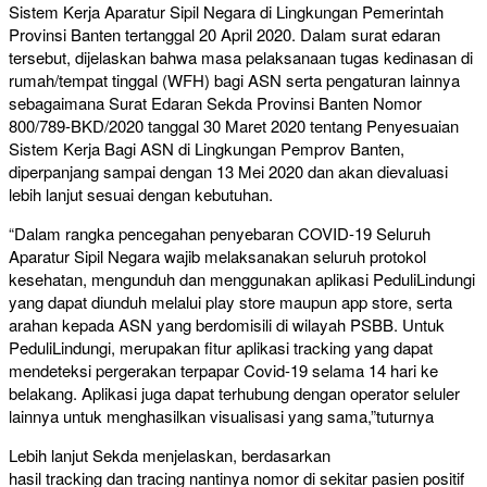
Sistem Kerja Aparatur Sipil Negara di Lingkungan Pemerintah
Provinsi Banten tertanggal 20 April 2020. Dalam surat edaran
tersebut, dijelaskan bahwa masa pelaksanaan tugas kedinasan di
rumah/tempat tinggal (WFH) bagi ASN serta pengaturan lainnya
sebagaimana Surat Edaran Sekda Provinsi Banten Nomor
800/789-BKD/2020 tanggal 30 Maret 2020 tentang Penyesuaian
Sistem Kerja Bagi ASN di Lingkungan Pemprov Banten,
diperpanjang sampai dengan 13 Mei 2020 dan akan dievaluasi
lebih lanjut sesuai dengan kebutuhan.
“Dalam rangka pencegahan penyebaran COVID-19 Seluruh
Aparatur Sipil Negara wajib melaksanakan seluruh protokol
kesehatan, mengunduh dan menggunakan aplikasi PeduliLindungi
yang dapat diunduh melalui play store maupun app store, serta
arahan kepada ASN yang berdomisili di wilayah PSBB. Untuk
PeduliLindungi, merupakan fitur aplikasi tracking yang dapat
mendeteksi pergerakan terpapar Covid-19 selama 14 hari ke
belakang. Aplikasi juga dapat terhubung dengan operator seluler
lainnya untuk menghasilkan visualisasi yang sama,”tuturnya
Lebih lanjut Sekda menjelaskan, berdasarkan
hasil tracking dan tracing nantinya nomor di sekitar pasien positif