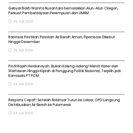
Gebyar Bakti Wanita Nusantara Semarakkan Alun-Alun Cilegon,
Perkuat Pemberdayaan Perempuan dan UMKM
30, Juli 2026
KOTA CILEGON
Robinsar Pastikan Pasokan Air Bersih Aman, Pipanisasi Dikebut
Hingga Desember
28, Juli 2026
KOTA CILEGON
Profil Rapih Herdiansyah: Bukan Kaleng-kaleng! Meniti Karier dari
Wartawan Hingga Kiprah di Panggung Politik Nasional, Terpilih jadi
Komisaris PT PCM
24, Juli 2026
KOTA CILEGON
Respons Cepat! Setelah Robinsar Turun ke Lokasi, OPD Langsung
Distribusikan Air Bersih ke Pulomerak
24, Juli 2026