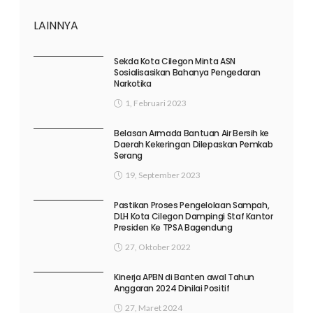
LAINNYA
Sekda Kota Cilegon Minta ASN
Sosialisasikan Bahanya Pengedaran
Narkotika
1, Februari 2023
Belasan Armada Bantuan Air Bersih ke
Daerah Kekeringan Dilepaskan Pemkab
Serang
19, September 2023
Pastikan Proses Pengelolaan Sampah,
DLH Kota Cilegon Dampingi Staf Kantor
Presiden Ke TPSA Bagendung
27, Oktober 2022
Kinerja APBN di Banten awal Tahun
Anggaran 2024 Dinilai Positif
27, Maret 2024