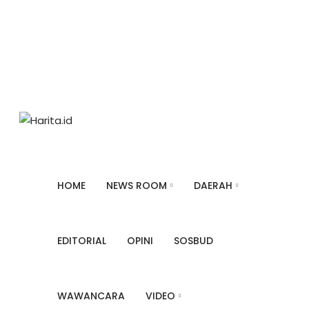
Kamis, Agustus 6, 2026
About
Redaksi
Privacy Police
Pedoman Siber
Informasi Kontak
Iklan
HOME
NEWS ROOM
DAERAH
EDITORIAL
OPINI
SOSBUD
WAWANCARA
VIDEO