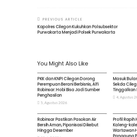
PREVIOUS ARTICLE
Kapolres Cilegon Kukuhkan Polsubsektor
Purwakarta Menjadi Polsek Purwakarta
You Might Also Like
KOTA CILEGON
KOTA CILE
PKK dan KNPI Cilegon Dorong
Masuk Bulan
Perempuan Berani Berbisnis, Alfi
Sekda Cileg
Robinsar: Hobi Bisa Jadi Sumber
Tinggalkan
Penghasilan
4, Agustus 
5, Agustus 2026
KOTA CILEGON
KOTA CILE
Robinsar Pastikan Pasokan Air
Profil Rapih
Bersih Aman, Pipanisasi Dikebut
Kaleng-kalen
Hingga Desember
Wartawan Hi
Panggung Pol