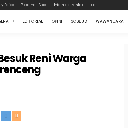
cy Police
Pedoman Siber
Informasi Kontak
Iklan
AERAH
EDITORIAL
OPINI
SOSBUD
WAWANCARA
Besuk Reni Warga
Krenceng