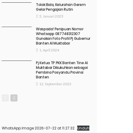
Tolak Bala, Kelurahan Gerem
Gelar Pengajian Rutin
3, Januari 2023
Waspada! Penipuan Nomor
Whatsapp 087748312307
Gunakan Foto Profil Pj Gubernur
Banten Al Muktabar
1, April 2024
Pj Ketua TP PKK Banten Tine Al
Muktabar Dikukuhkan sebagai
Pembina Posyandu Provinsi
Banten
12, September 2023
WhatsApp Image 2026-07-22 at 11.27.32
Unduh