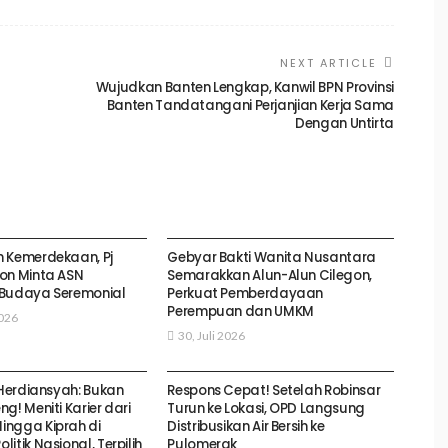
NEXT ARTICLE
Wujudkan Banten Lengkap, Kanwil BPN Provinsi
Banten Tandatangani Perjanjian Kerja Sama
Dengan Untirta
GON
KOTA CILEGON
 Kemerdekaan, Pj
Gebyar Bakti Wanita Nusantara
on Minta ASN
Semarakkan Alun-Alun Cilegon,
 Budaya Seremonial
Perkuat Pemberdayaan
Perempuan dan UMKM
2026
30, Juli 2026
GON
KOTA CILEGON
 Herdiansyah: Bukan
Respons Cepat! Setelah Robinsar
g! Meniti Karier dari
Turun ke Lokasi, OPD Langsung
ngga Kiprah di
Distribusikan Air Bersih ke
itik Nasional, Terpilih
Pulomerak