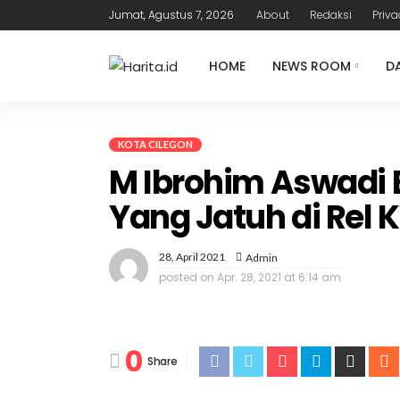
Jumat, Agustus 7, 2026
About
Redaksi
Priva
HOME
NEWS ROOM
D
KOTA CILEGON
M Ibrohim Aswadi 
Yang Jatuh di Rel 
28, April 2021
Admin
posted on
Apr. 28, 2021 at 6:14 am
0
Share