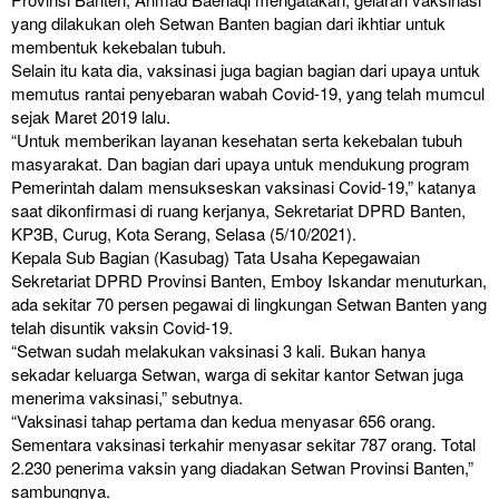
yang dilakukan oleh Setwan Banten bagian dari ikhtiar untuk
membentuk kekebalan tubuh.
Selain itu kata dia, vaksinasi juga bagian bagian dari upaya untuk
memutus rantai penyebaran wabah Covid-19, yang telah mumcul
sejak Maret 2019 lalu.
“Untuk memberikan layanan kesehatan serta kekebalan tubuh
masyarakat. Dan bagian dari upaya untuk mendukung program
Pemerintah dalam mensukseskan vaksinasi Covid-19,” katanya
saat dikonfirmasi di ruang kerjanya, Sekretariat DPRD Banten,
KP3B, Curug, Kota Serang, Selasa (5/10/2021).
Kepala Sub Bagian (Kasubag) Tata Usaha Kepegawaian
Sekretariat DPRD Provinsi Banten, Emboy Iskandar menuturkan,
ada sekitar 70 persen pegawai di lingkungan Setwan Banten yang
telah disuntik vaksin Covid-19.
“Setwan sudah melakukan vaksinasi 3 kali. Bukan hanya
sekadar keluarga Setwan, warga di sekitar kantor Setwan juga
menerima vaksinasi,” sebutnya.
“Vaksinasi tahap pertama dan kedua menyasar 656 orang.
Sementara vaksinasi terkahir menyasar sekitar 787 orang. Total
2.230 penerima vaksin yang diadakan Setwan Provinsi Banten,”
sambungnya.