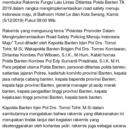
membuka Rakernis Fungsi Lalu Lintas Ditlantas Polda Banten TA
2019 dalam rangka mengimplementasikan road safety menuju
Indonesia maju, di Ballroom Hotel Le dian Kota Serang, Kamis
(5/12/2019) Pukul 09:00 Wib.
Rakernis yang mengusung tema “Polantas Promoter Dalam
Mengimplementasikan Road Safety Policing Menuju Indonesia
Maju” Turut dihadiri oleh Kapolda Banten Irjen Pol Drs. Tomsi
Tohir, M.Si, Wakapolda Banten Brigjen Pol Drs. Tomex Korniawan,
Dirlantas Kombes Pol Wibowo, S.I.K., M.Hum, Kabid humas
Polda Banten Kombes Pol Edy Sumardi Priadinata, S.I.K, M.H,
Para pejabat utama Polda Banten, personel ditlantas polda banten,
satlantas jajaran Polres, kadishub kominfo provinsi Banten, kepala
jasa raharja cabang banten, kepala bapenda provinsi Banten,
kepala bpjs provinsi Banten, general manager pt.asdp merak
banten, kepala pengadilan tinggi provinsi Banten, kepala
kejaksaan tinggi provinsi Banten, kepala bank banten.
Kapolda Banten Irjen Pol Drs. Tomsi Tohir, M.Si dalam
sambutannya mengatakan bahwa rakernis yang dilaksanakan ini
merupakan tindak lanjut dari kegiatan rakernis yang
diselenggarakan oleh korlantas polri. rakernis juga sebagai sarana