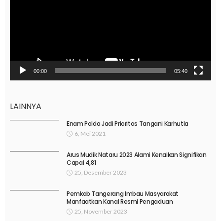
00:00
05:40
LAINNYA
Enam Polda Jadi Prioritas Tangani Karhutla
6, Mei 2021
Arus Mudik Nataru 2023 Alami Kenaikan Signifikan
Capai 4,81
25, Desember 2023
Pemkab Tangerang Imbau Masyarakat
Manfaatkan Kanal Resmi Pengaduan
25, November 2023