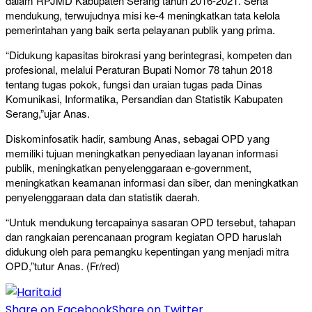
dalam RPJMD Kabupaten Serang tahun 2016-2021. Serta
mendukung, terwujudnya misi ke-4 meningkatkan tata kelola
pemerintahan yang baik serta pelayanan publik yang prima.
“Didukung kapasitas birokrasi yang berintegrasi, kompeten dan
profesional, melalui Peraturan Bupati Nomor 78 tahun 2018
tentang tugas pokok, fungsi dan uraian tugas pada Dinas
Komunikasi, Informatika, Persandian dan Statistik Kabupaten
Serang,”ujar Anas.
Diskominfosatik hadir, sambung Anas, sebagai OPD yang
memiliki tujuan meningkatkan penyediaan layanan informasi
publik, meningkatkan penyelenggaraan e-government,
meningkatkan keamanan informasi dan siber, dan meningkatkan
penyelenggaraan data dan statistik daerah.
“Untuk mendukung tercapainya sasaran OPD tersebut, tahapan
dan rangkaian perencanaan program kegiatan OPD haruslah
didukung oleh para pemangku kepentingan yang menjadi mitra
OPD,”tutur Anas. (Fr/red)
Share on Facebook
Share on Twitter