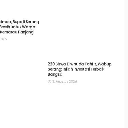
pimda, Bupati Serang
 Bersih untuk Warga
Kemarau Panjang
2026
220 Siswa Diwisuda Tahfiz, Wabup
Serang: Inilah Investasi Terbaik
Bangsa
3, Agustus 2026