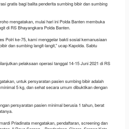
si gratis bagi balita penderita sumbing bibir dan sumbing
groho mengatakan, mulai hari ini Polda Banten membuka
angit di RS Bhayangkara Polda Banten.
Polri ke-75, kami menggelar bakti sosial kemanusiaan
bibir dan sumbing langit-langit,” ucap Kapolda. Sabtu
ilanjutkan pelaksaan operasi tanggal 14-15 Juni 2021 di RS
akan, untuk persyaratan pasien sumbing bibir adalah
n minimal 5 kg, dan sehat secara umum dibuktikan dengan
engan persyaratan pasien minimal berusia 1 tahun, berat
atanya.
rdi Priadinata mengatakan, pendaftaran, screening dan
anten Jl Raya Serang – Pandeglang, Cipare, Serang Kota.