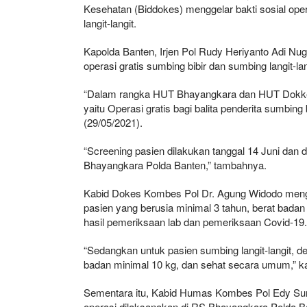
Kesehatan (Biddokes) menggelar bakti sosial opera
langit-langit.
Kapolda Banten, Irjen Pol Rudy Heriyanto Adi Nu
operasi gratis sumbing bibir dan sumbing langit-l
“Dalam rangka HUT Bhayangkara dan HUT Dokkes 
yaitu Operasi gratis bagi balita penderita sumbing 
(29/05/2021).
“Screening pasien dilakukan tanggal 14 Juni dan d
Bhayangkara Polda Banten,” tambahnya.
Kabid Dokes Kombes Pol Dr. Agung Widodo mengat
pasien yang berusia minimal 3 tahun, berat bada
hasil pemeriksaan lab dan pemeriksaan Covid-19.
“Sedangkan untuk pasien sumbing langit-langit, d
badan minimal 10 kg, dan sehat secara umum,” k
Sementara itu, Kabid Humas Kombes Pol Edy Suma
operasi dilaksanakan di RS Bhayangkara Polda B