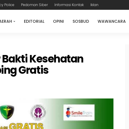
cy Police
Pedoman Siber
Informasi Kontak
Iklan
AERAH
EDITORIAL
OPINI
SOSBUD
WAWANCARA
r Bakti Kesehatan
ing Gratis