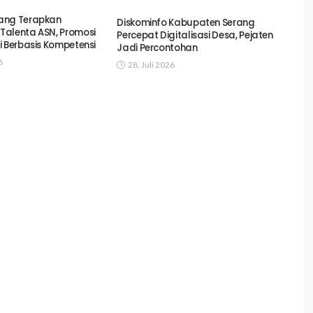
ang Terapkan
Diskominfo Kabupaten Serang
alenta ASN, Promosi
Percepat Digitalisasi Desa, Pejaten
i Berbasis Kompetensi
Jadi Percontohan
6
28, Juli 2026