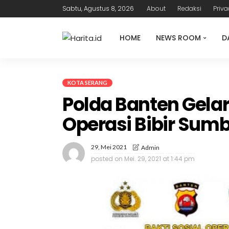
Sabtu, Agustus 8, 2026
About
Redaksi
Priva
HOME
NEWS ROOM
D
KOTA SERANG
Polda Banten Gela
Operasi Bibir Sumb
29, Mei 2021
Admin
posted on
Mei. 29, 2021 at 1:44 pm