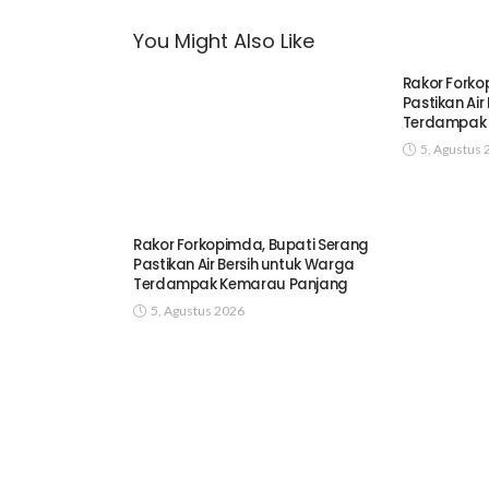
You Might Also Like
Rakor Forko
Pastikan Air
Terdampak 
5, Agustus 
Rakor Forkopimda, Bupati Serang
Pastikan Air Bersih untuk Warga
Terdampak Kemarau Panjang
5, Agustus 2026