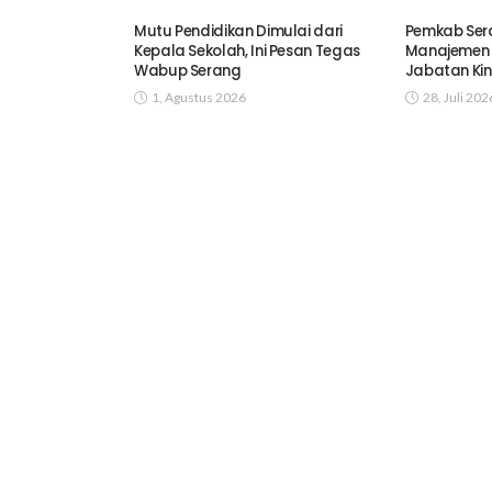
Mutu Pendidikan Dimulai dari
Pemkab Ser
Kepala Sekolah, Ini Pesan Tegas
Manajemen T
Wabup Serang
Jabatan Kin
1, Agustus 2026
28, Juli 202