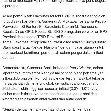
nasional mencapai Rp193,4 triliun agar realisasinya perlu segera
dipercepat.
Acara pembukaan Rakornas tersebut, diikuti secara daring oleh
turut disaksikan oleh Pj. Gubernur Al Muktabar, bersama Kepala
Perwakilan BI Banten, Pj. Sekretaris Daerah M. Tranggono,
Kepala Dinas OPD, Kepala BULOG Serang, dan perwakilan BPS
Provinsi dan anggota TPID Provinsi Banten.
Tema Rakornas Pengendalian Inflasi 2022 adalah “Sinergi untuk
Stabilisasi Harga Pangan Nasional” dengan tujuan utama untuk
memperkuat komitmen pemerintah dalam pengendalian inflasi
daerah.
Sementara itu, Gubernur Bank Indonesia Perry Warjiyo, dalam
laporannya, menyampaikan tiga hal penting, yang pertama yaitu
inflasi didorong oleh komoditas pangan terutama akibat tekanan
harga pangan dan energi global, kemudian yang kedua tahun
2022 akan lebih tinggi dari sasaran inflasi (3,0%+1,0%, yoy)
akibat masih tingginya harga energi dan pangan global dan
ketersediaan pasokan antar waktu dan antar daerah.
“Sejalan dengan tema Rakornas, Gubernur BI kembali