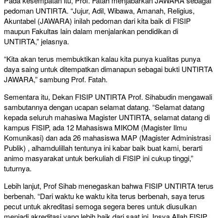
Pada kesempatan itu, Prof. Fatah menjabarkan JAWARA sebagai
pedoman UNTIRTA. “Jujur, Adil, Wibawa, Amanah, Religius,
Akuntabel (JAWARA) inilah pedoman dari kita baik di FISIP
maupun Fakultas lain dalam menjalankan pendidikan di
UNTIRTA,” jelasnya.
“Kita akan terus membuktikan kalau kita punya kualitas punya
daya saing untuk ditempatkan dimanapun sebagai bukti UNTIRTA
JAWARA,” sambung Prof. Fatah.
Sementara itu, Dekan FISIP UNTIRTA Prof. Sihabudin mengawali
sambutannya dengan ucapan selamat datang. “Selamat datang
kepada seluruh mahasiwa Magister UNTIRTA, selamat datang di
kampus FISIP, ada 12 Mahasiswa MIKOM (Magister Ilmu
Komunikasi) dan ada 26 mahasiswa MAP (Magister Administrasi
Publik) , alhamdulillah tentunya ini kabar baik buat kami, berarti
animo masyarakat untuk berkuliah di FISIP ini cukup tinggi,”
tuturnya.
Lebih lanjut, Prof Sihab menegaskan bahwa FISIP UNTIRTA terus
berbenah. “Dari waktu ke waktu kita terus berbenah, saya terus
pecut untuk akreditasi semoga segera beres untuk diusulkan
menjadi akreditasi yang lebih baik dari saat ini, Insya Allah FISIP