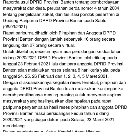
Raperda usul DPRD Provinsi Banten tentang pemberdayaan
masyarakat dan desa, perubahan perda nomor 4 tahun 2004
tentang pengelolaan zakat, dan fasilitasi pondok pesantren di
Gedung Paripurna DPRD Provinsi Banten pada Sabtu
(06/03/2021).
Rapat paripurna dihadiri oleh Pimpinan dan Anggota DPRD
Provinsi Banten dengan jumlah sebanyak 16 orang secara
langsung dan 27 orang secara virtual.
Untuk diketahui, sebelumnya masa persidangan ke dua tahun
sidang 2020/2021 DPRD Provinsi Banten telah ditutup pada
tanggal 23 Februari 2021 lalu dan para anggota DPRD Provinsi
Banten telah melakukan reses selama 8 hari kerja yaitu pada
tanggal 24, 25, 26 Februari dan 1, 2, 3, 4, 5 Maret 2021.
Dengan dilaksanakannya kegiatan reses tersebut, pimpinan dan
anggota DPRD Provinsi Banten telah melakukan kunjungan ke
daerah pemilihannya masing-masing untuk menyerap aspirasi
masyarakat yang hasilnya akan disampaikan pada rapat
paripurna penyampaian hasil reses pimpinan dan anggota DPRD
Provinsi Banten masa persidangan kedua tahun sidang
2020/2021 yang diagendakan pada Selasa, 23 Maret 2021
mendatang.
Dalam sambutannya, Ketua Komisi I Asep Hidayat