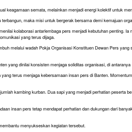
tual keagamaan semata, melainkan menjadi energi kolektif untuk me
 terbangun, maka misi untuk bergerak bersama demi kemajuan organis
 menilai kolaborasi antarlembaga pers menjadi kebutuhan penting. Ia
komunikasi yang terus dijaga.
mbuh melalui wadah Pokja Organisasi Konstituen Dewan Pers yang se
en yang dinilai konsisten menjaga soliditas organisasi, di antara
ang terus menjaga kebersamaan insan pers di Banten. Momentum Id
ejumlah kambing kurban. Dua sapi yang menjadi perhatian peserta b
beradaan insan pers tetap mendapat perhatian dan dukungan dari banya
 membantu menyukseskan kegiatan tersebut.