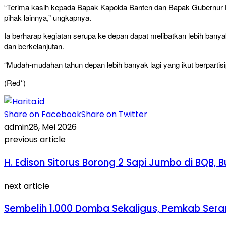
“Terima kasih kepada Bapak Kapolda Banten dan Bapak Gubernur Ba
pihak lainnya,” ungkapnya.
Ia berharap kegiatan serupa ke depan dapat melibatkan lebih ban
dan berkelanjutan.
“Mudah-mudahan tahun depan lebih banyak lagi yang ikut berpartis
(Red*)
Share on Facebook
Share on Twitter
admin
28, Mei 2026
previous article
H. Edison Sitorus Borong 2 Sapi Jumbo di BQB,
next article
Sembelih 1.000 Domba Sekaligus, Pemkab Sera