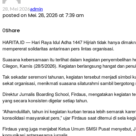
28, Mei 2026
admin
posted on
Mei. 28, 2026 at 7:39 am
0
Share
HARITA.ID — Hari Raya Idul Adha 1447 Hijriah tidak hanya dimak
mempererat solidaritas antarinsan pers lintas organisasi.
Suasana kebersamaan itu terlihat dalam kegiatan penyembelihan he
Cilegon, Kamis (28/5/2026). Kegiatan berlangsung hangat dan penu
Tak sekadar seremoni tahunan, kegiatan tersebut menjadi simbol k
sekat organisasi, menikmati suasana silaturahmi sambil bergotong 
Direktur Jurnalis Boarding School, Firdaus, mengatakan kegiatan
yang secara konsisten digelar setiap tahun.
“Alhamdulillah, tahun ini kegiatan kurban terasa lebih semarak kar
konsolidasi masyarakat pers,” ujar Firdaus saat ditemui di sela kegi
Firdaus yang juga menjabat Ketua Umum SMSI Pusat menyebut, Jurn
komunikasi antarsesama jurnalis.