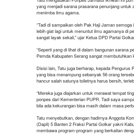
yang menjadi sarana prasarana penunjang untuk an
menimba ilmu agama.
“Tadi di sampaikan oleh Pak Haji Jaman semoga ini 
lebih giat lagi untuk menuntut ilmu agamanya di
sangat layak sekali,” ujar Ketua DPD Partai Golkar
“Seperti yang di lihat di dalam bangunan sarana p
Pemda Kabupaten Serang sangat membutuhkan keb
Disisi lain, Tatu juga berharap, kepada Penguru
yang bisa menampung sebanyak 56 orang tersebut.
hancur salah satunya toiletnya harus bersih, terleb
“Mereka juga diajarkan untuk merawat tempat tin
ponpes dari Kementerian PUPR. Tadi saya sampaik
bila ada kekurangan bisa masih dalam masa perba
Tatu menyebutkan, dengan hadirnya Anggota Kom
(Dapil) 5 Banten 2 Fraksi Partai Golkar yakni K
membawa program-program yang berkaitan dengan 