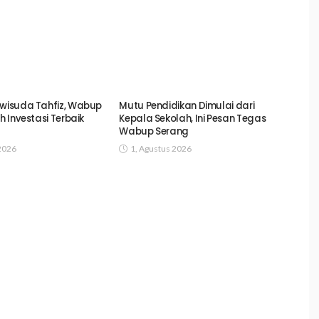
iwisuda Tahfiz, Wabup
Mutu Pendidikan Dimulai dari
ah Investasi Terbaik
Kepala Sekolah, Ini Pesan Tegas
Wabup Serang
2026
1, Agustus 2026