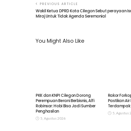
PREVIOUS ARTICLE
Wakil Ketua DPRD Kota Cilegon Sebut perayaan Is
Miraj Untuk Tidak Agenda Seremonial
You Might Also Like
PKK dan KNPI Cilegon Dorong
Rakor Forko
Perempuan Berani Berbisnis, Alfi
Pastikan Air
Robinsar: Hobi Bisa Jadi Sumber
Terdampak 
Penghasilan
5, Agustus 
5, Agustus 2026