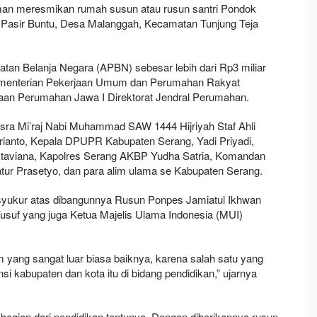
man meresmikan rumah susun atau rusun santri Pondok
 Pasir Buntu, Desa Malanggah, Kecamatan Tunjung Teja
tan Belanja Negara (APBN) sebesar lebih dari Rp3 miliar
Kementerian Pekerjaan Umum dan Perumahan Rakyat
aan Perumahan Jawa I Direktorat Jendral Perumahan.
 Isra Mi’raj Nabi Muhammad SAW 1444 Hijriyah Staf Ahli
rianto, Kepala DPUPR Kabupaten Serang, Yadi Priyadi,
taviana, Kapolres Serang AKBP Yudha Satria, Komandan
tur Prasetyo, dan para alim ulama se Kabupaten Serang.
yukur atas dibangunnya Rusun Ponpes Jamiatul Ikhwan
suf yang juga Ketua Majelis Ulama Indonesia (MUI)
ang sangat luar biasa baiknya, karena salah satu yang
nsi kabupaten dan kota itu di bidang pendidikan,” ujarnya
bagian dari pendidikan tentunya. Dengan diberikannya rusun