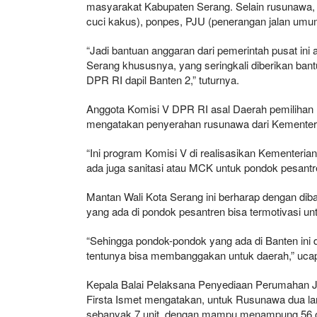
masyarakat Kabupaten Serang. Selain rusunawa
cuci kakus), ponpes, PJU (penerangan jalan umum
“Jadi bantuan anggaran dari pemerintah pusat i
Serang khususnya, yang seringkali diberikan ban
DPR RI dapil Banten 2,” tuturnya.
Anggota Komisi V DPR RI asal Daerah pemilihan (
mengatakan penyerahan rusunawa dari Kementer
“Ini program Komisi V di realisasikan Kementeri
ada juga sanitasi atau MCK untuk pondok pesantre
Mantan Wali Kota Serang ini berharap dengan dib
yang ada di pondok pesantren bisa termotivasi untuk
“Sehingga pondok-pondok yang ada di Banten ini d
tentunya bisa membanggakan untuk daerah,” uca
Kepala Balai Pelaksana Penyediaan Perumahan J
Firsta Ismet mengatakan, untuk Rusunawa dua la
sebanyak 7 unit, dengan mampu menampung 56 or