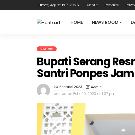
Jumat, Agustus 7, 2026
About
Redaksi
Priva
HOME
NEWS ROOM
D
DAERAH
Bupati Serang Re
Santri Ponpes Jam
20, Februari 2023
Admin
posted on
Feb. 20, 2023 at 1:37 pm