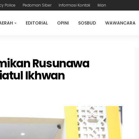
cy Police
Pedoman Siber
Informasi Kontak
Iklan
AERAH
EDITORIAL
OPINI
SOSBUD
WAWANCARA
smikan Rusunawa
iatul Ikhwan