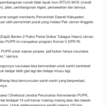
, pembangunan rumah tidak layak huni (RTLH) MCK (mandi
), jalan, pembangunan irigasi, persawahan dan lainnya.
ni amat sangat membantu Pemerintah Daerah Kabupaten
tuan oleh pemerintah pusat yang melalui Pak Jaman Anggota
Dapil) Banten 2 Fraksi Partai Golkar Tubagus Haerul Jaman
ian PUPR ini merupakan program Komisi V DPR RI.
an PUPR untuk sapras ponpes, jadi bukan hanya rusunawa
n,” ujarnya.
angunnya rusunawa bisa bermanfaat untuk santri-santriwati
 belajar lebih giat lagi dan belajar khusu lagi.
iharap bisa bermunculan santri-santri yang berprestasi,
pnya.
awa I Direktorat Jendral Perumahan Kementerian PUPR,
ntai terdapat 14 unit kamar masing-masing atas dan bawah
ang. Untuk pelaksanaannya sendiri selama 133 hari