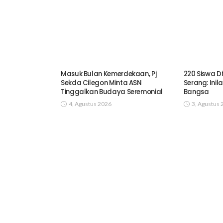
Masuk Bulan Kemerdekaan, Pj
220 Siswa D
Sekda Cilegon Minta ASN
Serang: Inil
Tinggalkan Budaya Seremonial
Bangsa
4, Agustus 2026
3, Agustus 