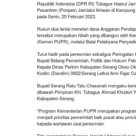
Republik Indonesia (DPR RI) Tubagus Haerul Ja
Pesantren (Ponpes) Jamiatul Ikhwan di Kampung
pada Senin, 20 Februari 2023.
Rusun dua lantai menelan dana Anggaran Pendapa
tersebut merupakan hibah yang dibangun oleh 
(Kemen PUPR), melalui Balai Pelaksana Penyedi
Turut hadir pada peresmian sekaligus Peringatan
Bupati Bidang Pemerintah, Politik dan Hukum Feb
Kepala Dinas Perkim Kabupaten Serang Okeu Ok
Kodim (Dandim) 0602/Serang Letkol Arm Fajar Ca
Bupati Serang Ratu Tatu Chasanah mengaku bers
dibawah Pimpinan KH. Tubagus Ahmad Khudori Yu
Kabupaten Serang.
“Program Kementerian PUPR merupakan program y
menjadi prioritas pemerintah baik pusat atau provi
kepada wartawan usai peresmian.
Tatu mengatakan Ponpes Jamiatul Ikhwan ini pun 